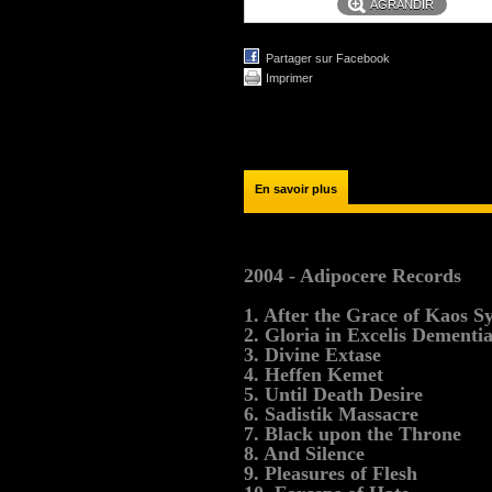
AGRANDIR
Partager sur Facebook
Imprimer
En savoir plus
2004 - Adipocere Records
1. After the Grace of Kaos S
2. Gloria in Excelis Dementi
3. Divine Extase
4. Heffen Kemet
5. Until Death Desire
6. Sadistik Massacre
7. Black upon the Throne
8. And Silence
9. Pleasures of Flesh