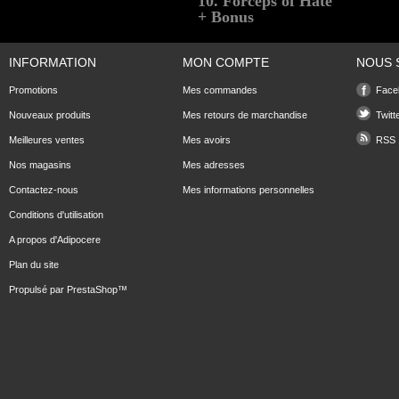
10. Forceps of Hate
+ Bonus
INFORMATION
MON COMPTE
NOUS 
Promotions
Mes commandes
Face
Nouveaux produits
Mes retours de marchandise
Twitt
Meilleures ventes
Mes avoirs
RSS
Nos magasins
Mes adresses
Contactez-nous
Mes informations personnelles
Conditions d'utilisation
A propos d'Adipocere
Plan du site
Propulsé par
PrestaShop
™