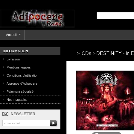
Accueil
INFORMATION
>
CDs
>
DESTINITY - In E
Livraison
Mentions légales
Conditions d'utilisation
A propos d'Adipocere
Paiement sécurisé
Nos magasins
NEWSLETTER