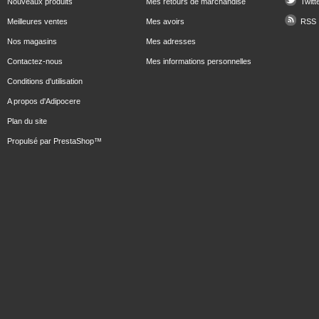
Nouveaux produits
Mes retours de marchandise
Twitt
Meilleures ventes
Mes avoirs
RSS
Nos magasins
Mes adresses
Contactez-nous
Mes informations personnelles
Conditions d'utilisation
A propos d'Adipocere
Plan du site
Propulsé par
PrestaShop
™