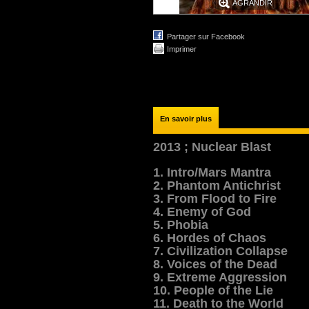
AGRANDIR
Partager sur Facebook
Imprimer
En savoir plus
2013 ; Nuclear Blast
1. Intro/Mars Mantra
2. Phantom Antichrist
3. From Flood to Fire
4. Enemy of God
5. Phobia
6. Hordes of Chaos
7. Civilization Collapse
8. Voices of the Dead
9. Extreme Aggression
10. People of the Lie
11. Death to the World