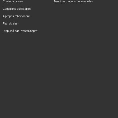
Contactez-nous
Mes informations personnelles
Conditions d'utilisation
A propos d'Adipocere
Plan du site
Propulsé par
PrestaShop
™