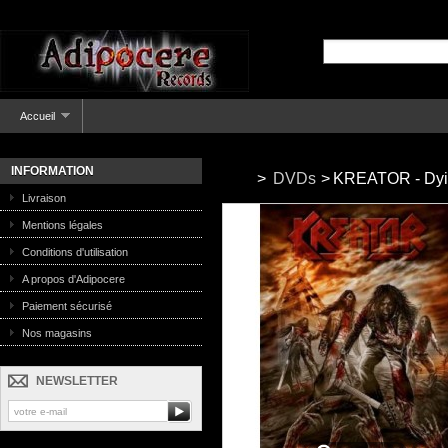
Accueil
INFORMATION
>
DVDs
>
KREATOR - Dyin
Livraison
Mentions légales
Conditions d'utilisation
A propos d'Adipocere
Paiement sécurisé
Nos magasins
NEWSLETTER