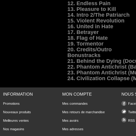
12. Endless Pain
13. Pleasure to Kill
14. Intro 2/The Patriarch
15. Violent Revolution
16. United in Hate
17. Betrayer
18. Flag of Hate
19. Tormentor
20. Credits/Outro
Bonustracks
21. Behind the Dying (Do
22. Phantom Antichrist (B
23. Phantom Antichrist (M
24. Civilization Collapse 
INFORMATION
MON COMPTE
NOUS 
Promotions
Mes commandes
Face
Nouveaux produits
Mes retours de marchandise
Twitt
Meilleures ventes
Mes avoirs
RSS
Nos magasins
Mes adresses