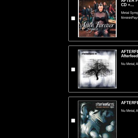
AFTER F
CD +...
Metal Symp
fémininPay
AFTERF
Afterfee
Nu Metal, 
AFTERFEE
Nu Metal, 