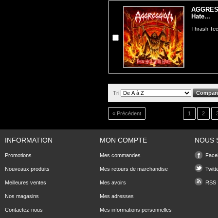
AGGRESS
Hate...
Thrash Tec
Tri
« Précédent
1
2
INFORMATION
MON COMPTE
NOUS 
Promotions
Mes commandes
Face
Nouveaux produits
Mes retours de marchandise
Twitt
Meilleures ventes
Mes avoirs
RSS
Nos magasins
Mes adresses
Contactez-nous
Mes informations personnelles