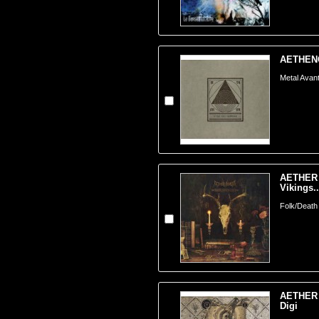
AETHENOR
Metal Avant
AETHER 
Vikings..
Folk/Death
AETHER 
Digi