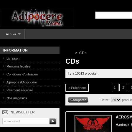
Accueil
INFORMATION
>
CDs
Livraison
CDs
Mentions légales
Il y a 10513 produits.
Conditions d'utilisation
A propos d'Adipocere
1
2
« Précédent
Paiement sécurisé
Nos magasins
Lister :
produi
NEWSLETTER
AEROSMI
Hardrock,