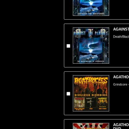
AGAINST
Death/Blac
AGATHOC
Grindcore -
AGATHOCL
DVD