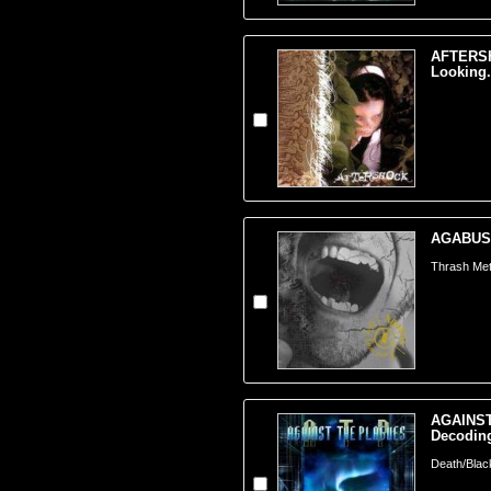
AFTERSH
Looking.
AGABUS -
Thrash Meta
AGAINST
Decoding
Death/Blac