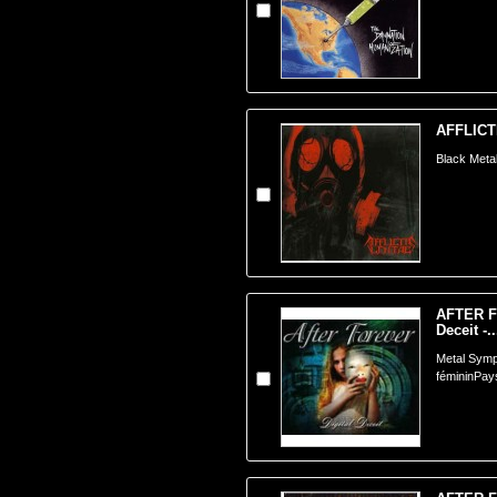
AFFLICT
Black Meta
AFTER F
Deceit -..
Metal Symp
fémininPay