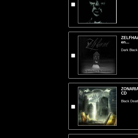
ZELFHAA
en...
Dark Black
ZONARIA 
CD
Black Deat