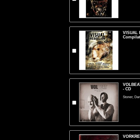
VISUAL 
Compilat
VOLBEAT
- CD
Stoner, Da
VORKREIS