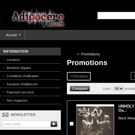
Accueil
INFORMATION
>
Promotions
Livraison
Promotions
Mentions légales
Conditions d'utilisation
« Précédent
A propos d'Adipocere
Lister :
produi
Paiement sécurisé
Nos magasins
UNHOLY 
Ov...
NEWSLETTER
Black Meta