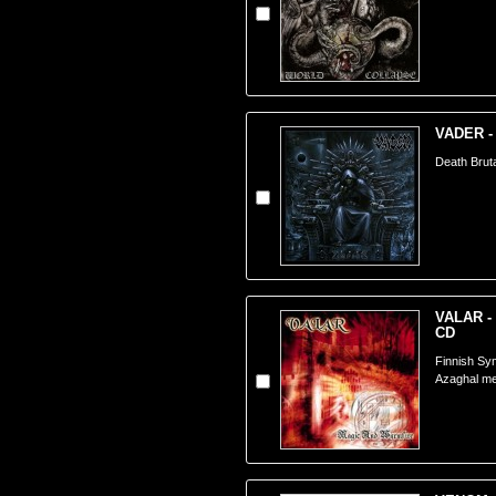
VADER - 
Death Bruta
VALAR - 
CD
Finnish Sy
Azaghal m