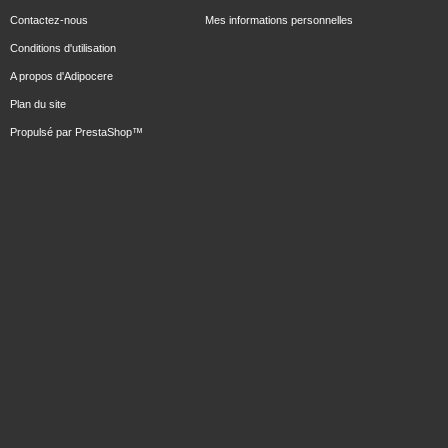
Contactez-nous
Mes informations personnelles
Conditions d'utilisation
A propos d'Adipocere
Plan du site
Propulsé par
PrestaShop
™