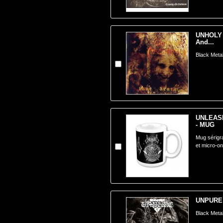
UNHOLY 
And...
Black Metal
UNLEASH
- MUG
Mug sérigra
et micro-o
UNPURE -
Black Meta