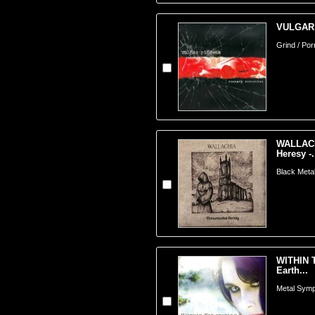
VULGAR 
Grind / Po
WALLACH
Heresy -.
Black Meta
WITHIN 
Earth...
Metal Symp