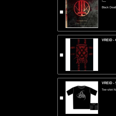
-...
Black Deat
VREID -
VREID - 
Tee-shirt N