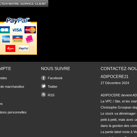
CTER NOTRE SERVICE CLIENT
MPTE
NOUS SUIVRE
CONTACTEZ-NO
ADIPOCERE21
ndes
Facebook
27 Décembre 2024

 de marchandise
Twitter
RSS
ADIPOCERE devient ADI
La VPC / Site, et les sta
es
Christophe Grosjean depu
tions personnelles
Le stock va déménager 
petit à petit, mais avec u
dans la gestion des com
La partie label reste à Vo