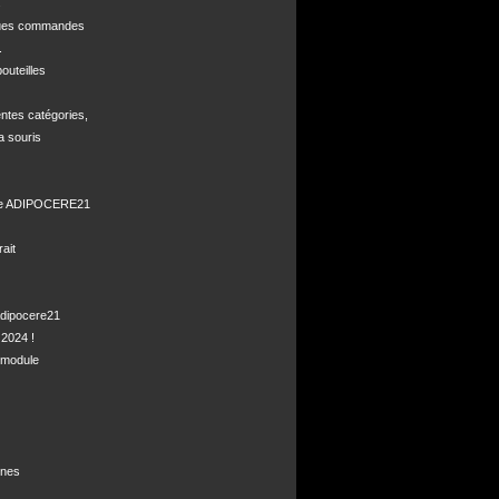


ques commandes



uteilles 

ntes catégories,

a souris

de ADIPOCERE21 

it

dipocere21 

2024 !

module

nes
