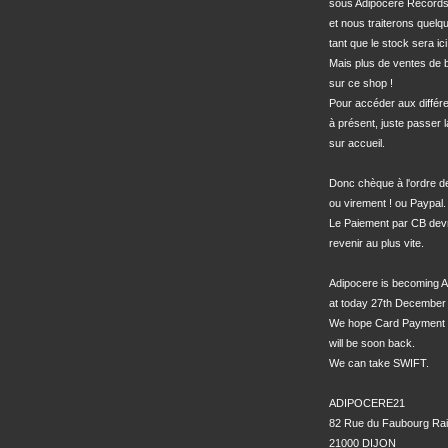
sous Adipocere Records
et nous traiterons quel
tant que le stock sera ici.
Mais plus de ventes de bo
sur ce shop !

Pour accéder aux différe
à présent, juste passer l
sur accueil.

Donc chèque à l'ordre 
ou virement ! ou Paypal.

Le Paiement par CB devra
revenir au plus vite.

Adipocere is becoming A
at today 27th December 
We hope Card Payment 
will be soon back.

We can take SWIFT.

ADIPOCERE21

82 Rue du Faubourg Rai
21000 DIJON
