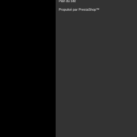
Plan du site
Propulsé par
PrestaShop
™