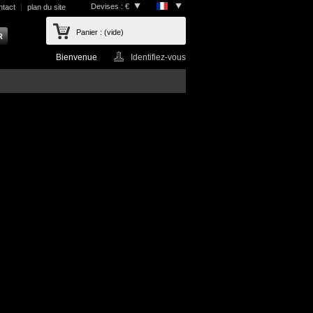
Devises : €
ntact
plan du site
Panier :
(vide)
Bienvenue
Identifiez-vous