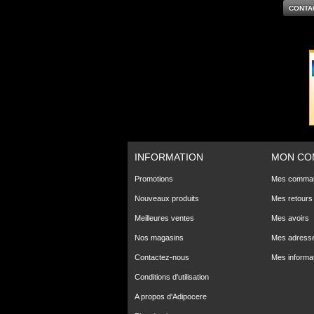
CONTA
INFORMATION
MON CO
Promotions
Mes comma
Nouveaux produits
Mes retours
Meilleures ventes
Mes avoirs
Nos magasins
Mes adress
Contactez-nous
Mes informa
Conditions d'utilisation
A propos d'Adipocere