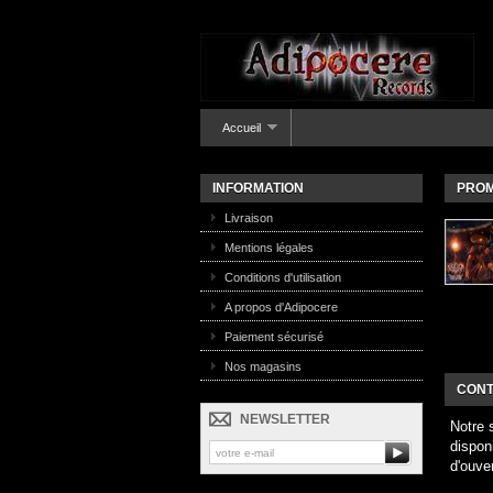
Accueil
INFORMATION
PROM
Livraison
Mentions légales
Conditions d'utilisation
A propos d'Adipocere
Paiement sécurisé
Nos magasins
CONT
NEWSLETTER
Notre 
dispon
d'ouve