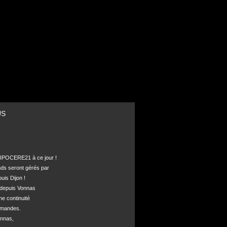
US
POCERE21 à ce jour !

nds seront gérés par 

is Dijon !

depuis Vonnas 

ne continuité 

mandes.

nnas, 
