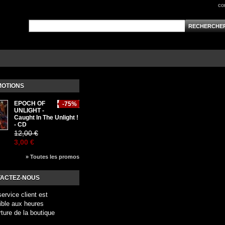
co
OTIONS
EPOCH OF
-75%
UNLIGHT -
Caught In The Unlight !
- CD
12,00 €
3,00 €
» Toutes les promos
ACTEZ-NOUS
service client est
ible aux heures
rture de la boutique