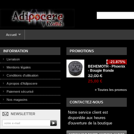
Accueil
INFORMATION
PROMOTIONS
Livraison
-21.875%
BEHEMOTH - Phoenix
Mentions légales
- Bougie Ronde
32,00 €
Conditions d'utilisation
25,00 €
A propos d'Adipocere
» Toutes les promos
Paiement sécurisé
Nos magasins
CONTACTEZ-NOUS
Notre service client est
NEWSLETTER
disponible aux heures
d'ouverture de la boutique
CONTACTER NOTRE SERVICE CLIENT