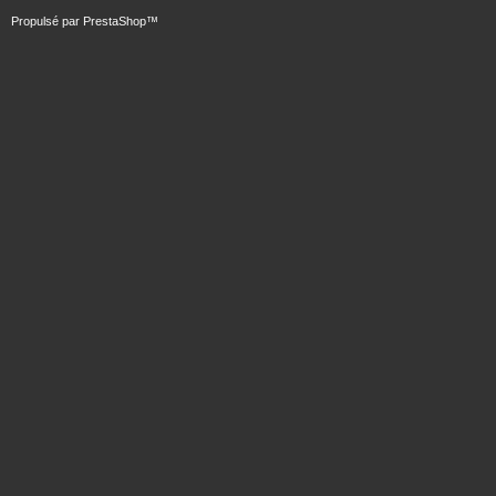
Propulsé par
PrestaShop
™