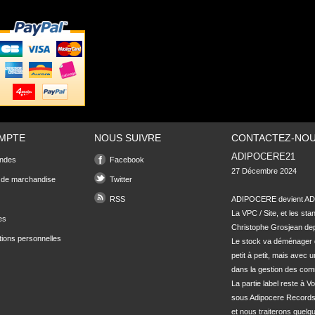
MPTE
NOUS SUIVRE
CONTACTEZ-NO
ADIPOCERE21
ndes
Facebook
27 Décembre 2024

 de marchandise
Twitter
RSS
ADIPOCERE devient ADI
La VPC / Site, et les sta
es
Christophe Grosjean depu
tions personnelles
Le stock va déménager 
petit à petit, mais avec u
dans la gestion des com
La partie label reste à Vo
sous Adipocere Records
et nous traiterons quel