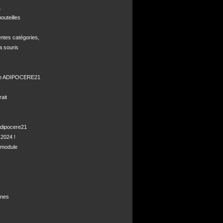


uteilles 

ntes catégories,

a souris

de ADIPOCERE21 

it

dipocere21 

2024 !

module

nes
