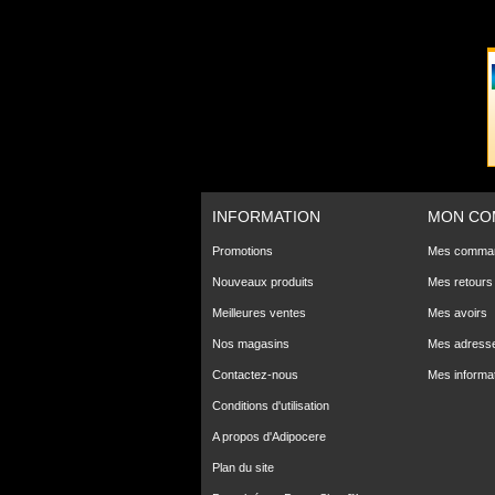
INFORMATION
MON CO
Promotions
Mes comma
Nouveaux produits
Mes retours
Meilleures ventes
Mes avoirs
Nos magasins
Mes adress
Contactez-nous
Mes informa
Conditions d'utilisation
A propos d'Adipocere
Plan du site