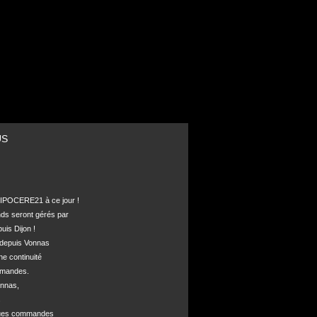
US
POCERE21 à ce jour !

nds seront gérés par 

is Dijon !

depuis Vonnas 

ne continuité 

mandes.

nnas, 



ques commandes
