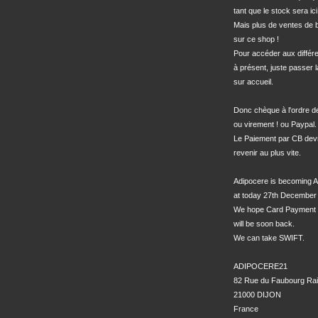
tant que le stock sera ici.
Mais plus de ventes de bo
sur ce shop !

Pour accéder aux différe
à présent, juste passer l
sur accueil.

Donc chèque à l'ordre 
ou virement ! ou Paypal.

Le Paiement par CB devra
revenir au plus vite.

Adipocere is becoming A
at today 27th December 
We hope Card Payment 
will be soon back.

We can take SWIFT.

ADIPOCERE21

82 Rue du Faubourg Rai
21000 DIJON

France
