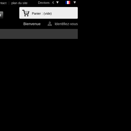
Devises : €
ntact
plan du site
Panier :
(vide)
Bienvenue
Identifiez-vous