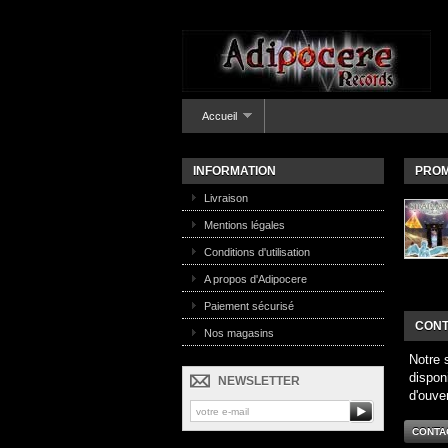
Accueil
INFORMATION
PROM
Livraison
Mentions légales
Conditions d'utilisation
A propos d'Adipocere
Paiement sécurisé
CONT
Nos magasins
Notre 
dispon
NEWSLETTER
d'ouve
CONTA