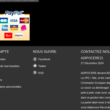
MPTE
NOUS SUIVRE
CONTACTEZ-NO
ADIPOCERE21
ndes
Facebook
27 Décembre 2024

 de marchandise
Twitter
RSS
ADIPOCERE devient ADI
La VPC / Site, et les sta
es
Christophe Grosjean depu
tions personnelles
Le stock va déménager 
petit à petit, mais avec u
dans la gestion des com
La partie label reste à Vo
sous Adipocere Records