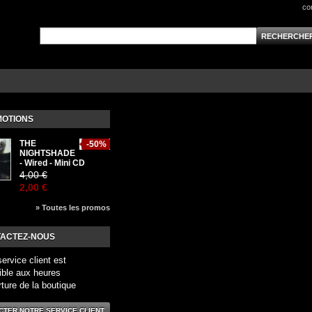
co
OTIONS
THE
-50%
NIGHTSHADE
- Wired - Mini CD
4,00 €
2,00 €
» Toutes les promos
ACTEZ-NOUS
service client est
ible aux heures
rture de la boutique
CTER NOTRE SERVICE CLIENT