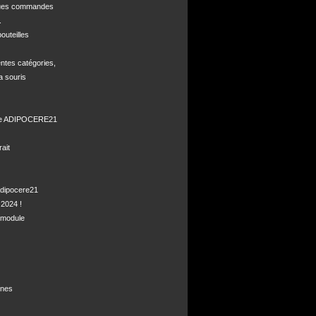
ques commandes



uteilles 

ntes catégories,

a souris

de ADIPOCERE21 

it

dipocere21 

2024 !

module

nes
