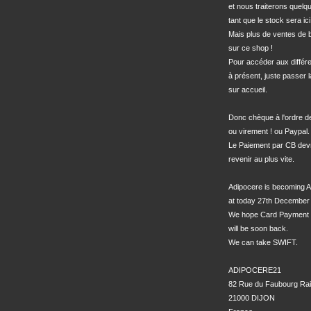
et nous traiterons quel
tant que le stock sera ici.
Mais plus de ventes de bo
sur ce shop !

Pour accéder aux différe
à présent, juste passer l
sur accueil.

Donc chèque à l'ordre 
ou virement ! ou Paypal.

Le Paiement par CB devra
revenir au plus vite.

Adipocere is becoming A
at today 27th December 
We hope Card Payment 
will be soon back.

We can take SWIFT.

ADIPOCERE21

82 Rue du Faubourg Rai
21000 DIJON
