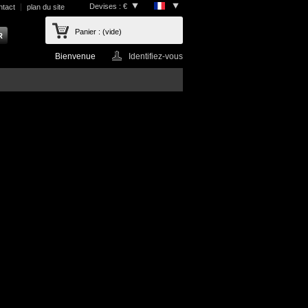
Devises : €
ntact
plan du site
Panier :
(vide)
Bienvenue
Identifiez-vous