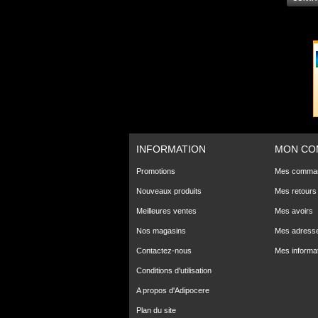
INFORMATION
MON CO
Promotions
Mes comma
Nouveaux produits
Mes retours
Meilleures ventes
Mes avoirs
Nos magasins
Mes adress
Contactez-nous
Mes informa
Conditions d'utilisation
A propos d'Adipocere
Plan du site