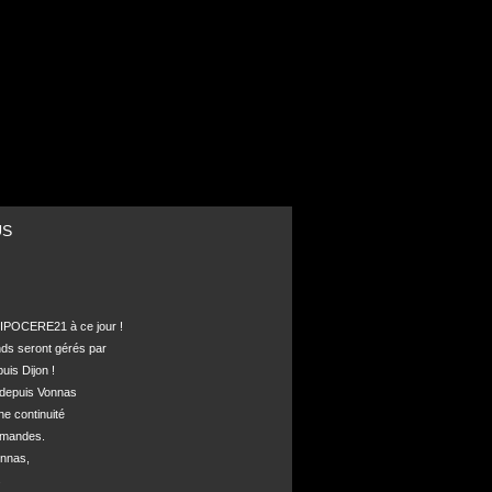
US
POCERE21 à ce jour !

nds seront gérés par 

is Dijon !

depuis Vonnas 

ne continuité 

mandes.

nnas, 


