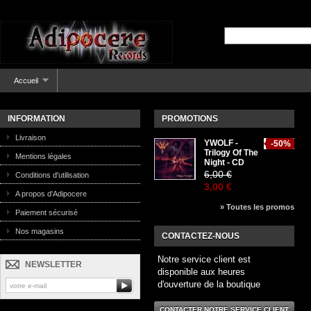
Accueil
INFORMATION
PROMOTIONS
Livraison
YWOLF -
-50%
Trilogy Of The
Mentions légales
Night - CD
6,00 €
Conditions d'utilisation
3,00 €
A propos d'Adipocere
» Toutes les promos
Paiement sécurisé
Nos magasins
CONTACTEZ-NOUS
Notre service client est
NEWSLETTER
disponible aux heures
d'ouverture de la boutique
CONTACTER NOTRE SERVICE CLIENT