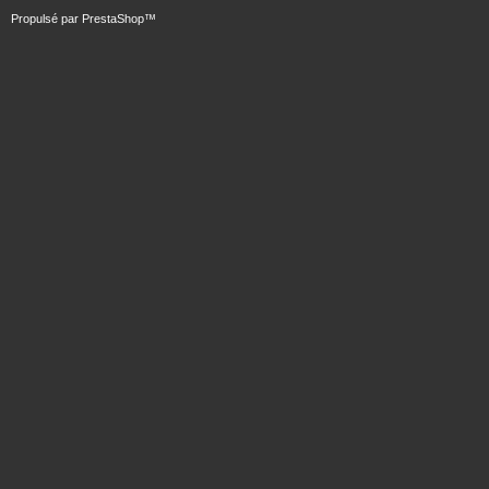
Propulsé par
PrestaShop
™