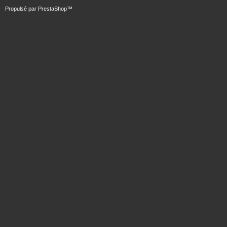
Propulsé par
PrestaShop
™