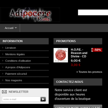
Accueil
INFORMATION
PROMOTIONS
Livraison
H.O.P.E. -
-50%
Reason and
Mentions légales
Divine - CD
6,00 €
Conditions d'utilisation
3,00 €
A propos d'Adipocere
» Toutes les promos
Paiement sécurisé
Nos magasins
CONTACTEZ-NOUS
Notre service client est
NEWSLETTER
disponible aux heures
d'ouverture de la boutique
CONTACTER NOTRE SERVICE CLIENT