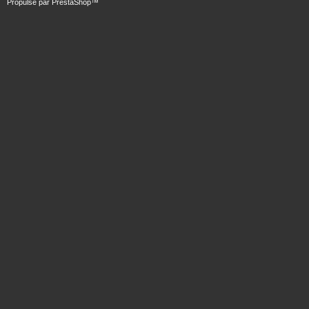
Propulsé par
PrestaShop
™