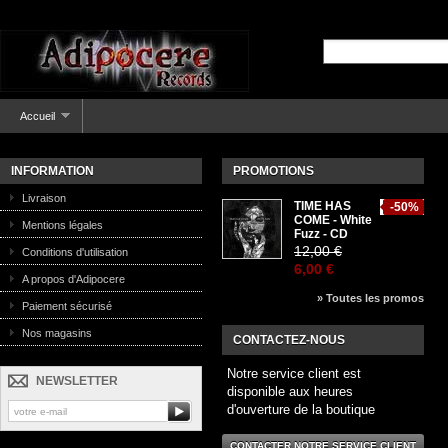
Accueil
INFORMATION
PROMOTIONS
Livraison
TIME HAS
-50%
COME - White
Mentions légales
Fuzz - CD
12,00 €
Conditions d'utilisation
6,00 €
A propos d'Adipocere
» Toutes les promos
Paiement sécurisé
Nos magasins
CONTACTEZ-NOUS
Notre service client est
NEWSLETTER
disponible aux heures
d'ouverture de la boutique
CONTACTER NOTRE SERVICE CLIENT