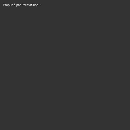
Propulsé par
PrestaShop
™