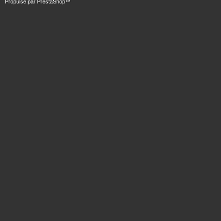
Propulsé par
PrestaShop
™