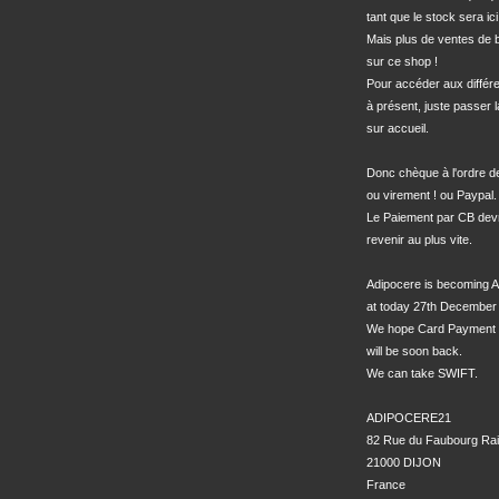
tant que le stock sera ici.
Mais plus de ventes de bo
sur ce shop !

Pour accéder aux différe
à présent, juste passer l
sur accueil.

Donc chèque à l'ordre 
ou virement ! ou Paypal.

Le Paiement par CB devra
revenir au plus vite.

Adipocere is becoming A
at today 27th December 
We hope Card Payment 
will be soon back.

We can take SWIFT.

ADIPOCERE21

82 Rue du Faubourg Rai
21000 DIJON

France
