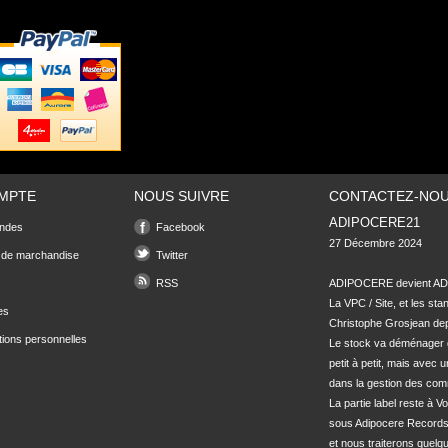
MPTE
NOUS SUIVRE
CONTACTEZ-NO
ADIPOCERE21
ndes
Facebook
27 Décembre 2024

 de marchandise
Twitter
RSS
ADIPOCERE devient ADI
La VPC / Site, et les sta
es
Christophe Grosjean depu
tions personnelles
Le stock va déménager 
petit à petit, mais avec u
dans la gestion des com
La partie label reste à Vo
sous Adipocere Records
et nous traiterons quel