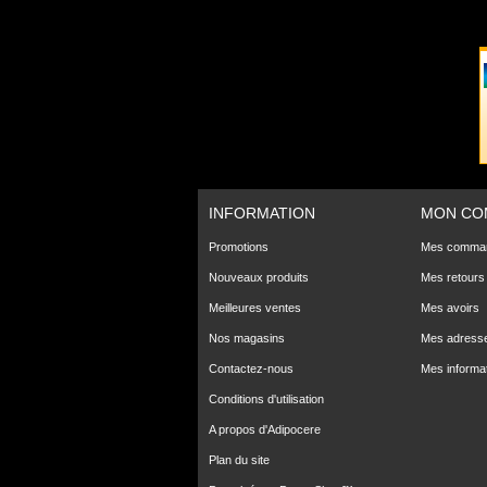
INFORMATION
MON CO
Promotions
Mes comma
Nouveaux produits
Mes retours
Meilleures ventes
Mes avoirs
Nos magasins
Mes adress
Contactez-nous
Mes informa
Conditions d'utilisation
A propos d'Adipocere
Plan du site