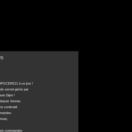
US
POCERE21 à ce jour !

nds seront gérés par 

is Dijon !

depuis Vonnas 

ne continuité 

mandes.

nnas, 



ques commandes
