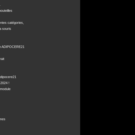


uteilles 

ntes catégories,

a souris

de ADIPOCERE21 

it

dipocere21 

2024 !

module

nes
