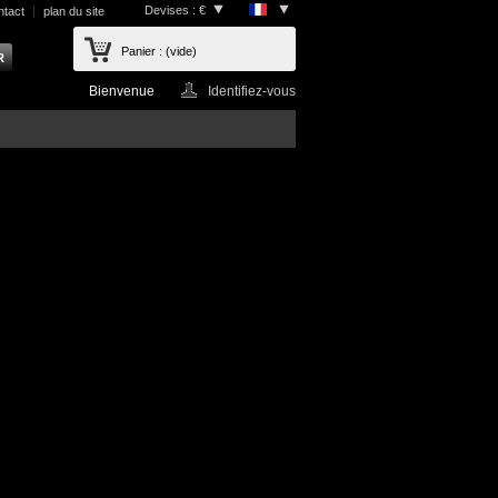
Devises : €
ntact
plan du site
Panier :
(vide)
Bienvenue
Identifiez-vous