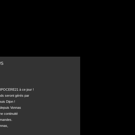
US
POCERE21 à ce jour !

nds seront gérés par 

is Dijon !

depuis Vonnas 

ne continuité 

mandes.

nnas, 


