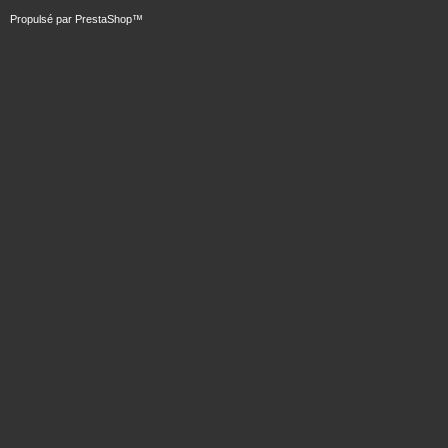
Propulsé par
PrestaShop
™