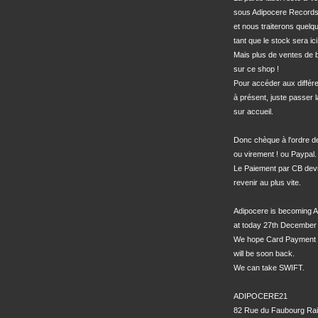
sous Adipocere Records
et nous traiterons quel
tant que le stock sera ici.
Mais plus de ventes de bo
sur ce shop !

Pour accéder aux différe
à présent, juste passer l
sur accueil.

Donc chèque à l'ordre 
ou virement ! ou Paypal.

Le Paiement par CB devra
revenir au plus vite.

Adipocere is becoming A
at today 27th December 
We hope Card Payment 
will be soon back.

We can take SWIFT.

ADIPOCERE21

82 Rue du Faubourg Rai