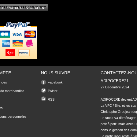
CTER NOTRE SERVICE CLIENT
MPTE
NOUS SUIVRE
CONTACTEZ-NO
ADIPOCERE21
ndes
Facebook
27 Décembre 2024

 de marchandise
Twitter
RSS
ADIPOCERE devient ADI
La VPC / Site, et les sta
es
Christophe Grosjean depu
tions personnelles
Le stock va déménager 
petit à petit, mais avec u
dans la gestion des com
La partie label reste à Vo