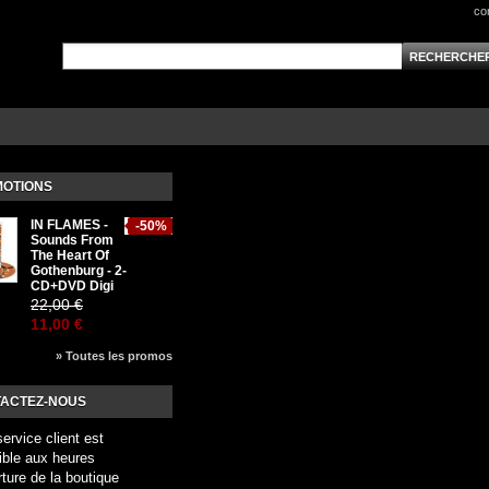
co
OTIONS
IN FLAMES -
-50%
Sounds From
The Heart Of
Gothenburg - 2-
CD+DVD Digi
22,00 €
11,00 €
» Toutes les promos
ACTEZ-NOUS
service client est
ible aux heures
rture de la boutique