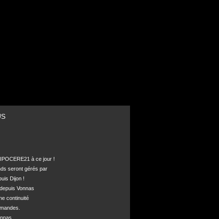
US
POCERE21 à ce jour !

nds seront gérés par 

is Dijon !

depuis Vonnas 

ne continuité 

mandes.

nnas, 
