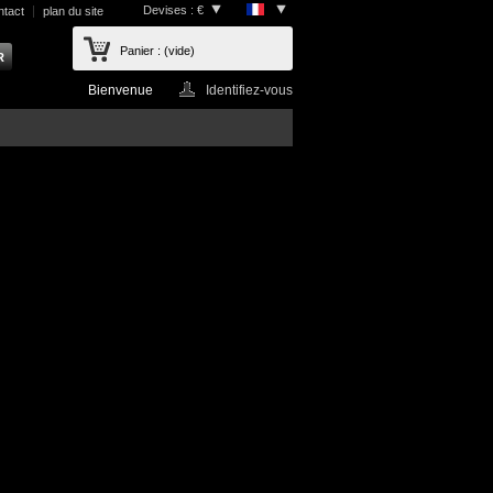
Devises : €
ntact
plan du site
Panier :
(vide)
Bienvenue
Identifiez-vous