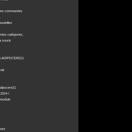


ques commandes



uteilles 

ntes catégories,

a souris

de ADIPOCERE21 

it

dipocere21 

2024 !

module

nes
