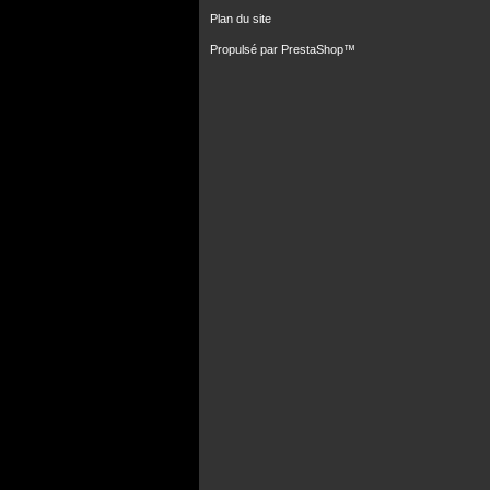
Plan du site
Propulsé par
PrestaShop
™