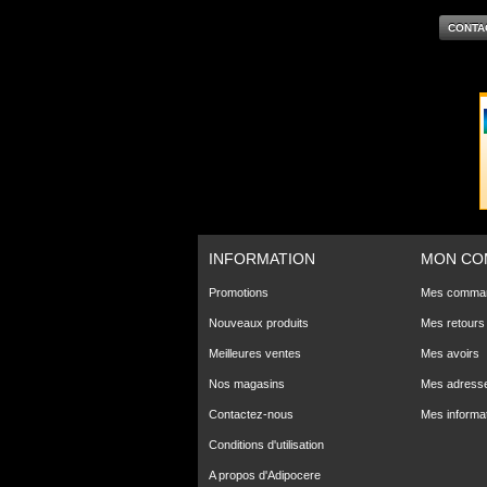
CONTA
INFORMATION
MON CO
Promotions
Mes comma
Nouveaux produits
Mes retours
Meilleures ventes
Mes avoirs
Nos magasins
Mes adress
Contactez-nous
Mes informa
Conditions d'utilisation
A propos d'Adipocere