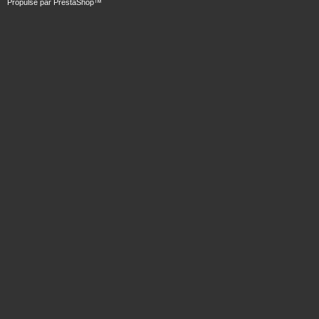
Propulsé par
PrestaShop
™