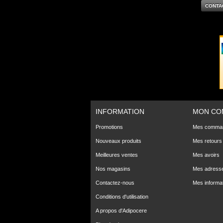
CONTA
INFORMATION
MON CO
Promotions
Mes comma
Nouveaux produits
Mes retours
Meilleures ventes
Mes avoirs
Nos magasins
Mes adress
Contactez-nous
Mes informa
Conditions d'utilisation
A propos d'Adipocere