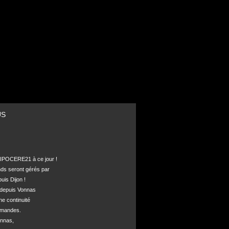
US
POCERE21 à ce jour !

nds seront gérés par 

is Dijon !

depuis Vonnas 

ne continuité 

mandes.

nnas, 
