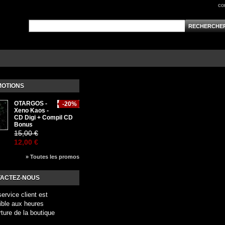
co
OTIONS
OTARGOS -
-20%
Xeno Kaos -
CD Digi + Compil CD
Bonus
15,00 €
12,00 €
» Toutes les promos
ACTEZ-NOUS
service client est
ible aux heures
rture de la boutique