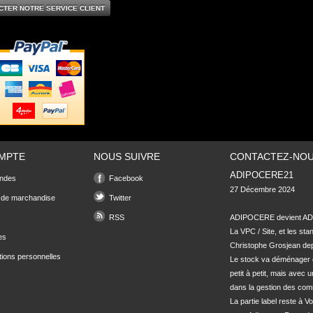
CTER NOTRE SERVICE CLIENT
MPTE
NOUS SUIVRE
CONTACTEZ-NO
ADIPOCERE21
ndes
Facebook
27 Décembre 2024

 de marchandise
Twitter
RSS
ADIPOCERE devient ADI
La VPC / Site, et les sta
es
Christophe Grosjean depu
tions personnelles
Le stock va déménager 
petit à petit, mais avec u
dans la gestion des com
La partie label reste à Vo