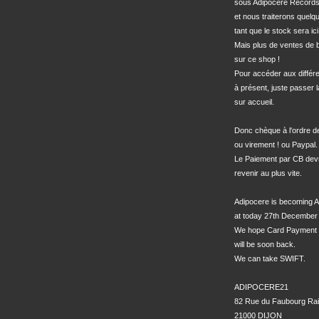
sous Adipocere Records
et nous traiterons quel
tant que le stock sera ici.
Mais plus de ventes de bo
sur ce shop !

Pour accéder aux différe
à présent, juste passer l
sur accueil.

Donc chèque à l'ordre 
ou virement ! ou Paypal.

Le Paiement par CB devra
revenir au plus vite.

Adipocere is becoming A
at today 27th December 
We hope Card Payment 
will be soon back.

We can take SWIFT.

ADIPOCERE21

82 Rue du Faubourg Rai
21000 DIJON
