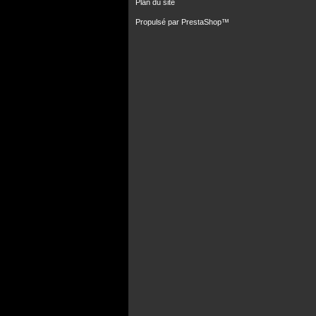
Plan du site
Propulsé par
PrestaShop
™