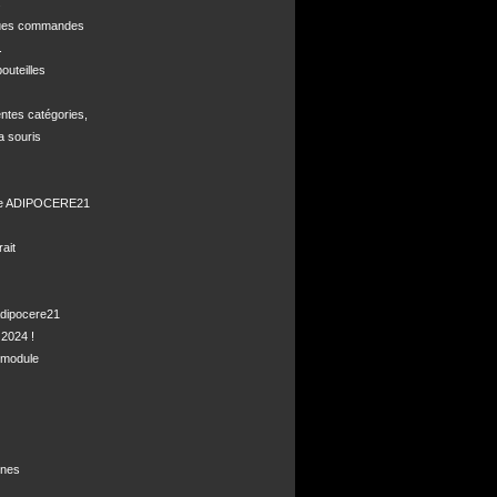


ques commandes



uteilles 

ntes catégories,

a souris

de ADIPOCERE21 

it

dipocere21 

2024 !

module

nes
