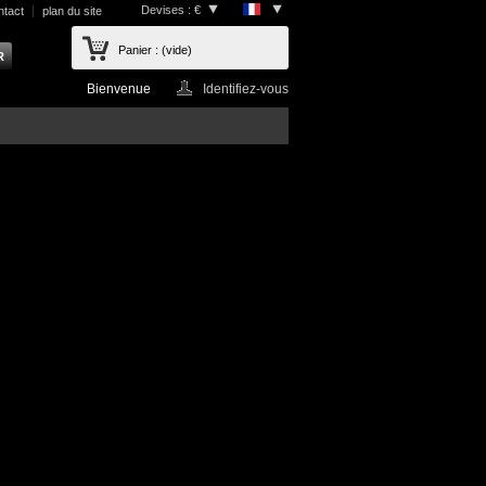
Devises : €
ntact
plan du site
Panier :
(vide)
Bienvenue
Identifiez-vous