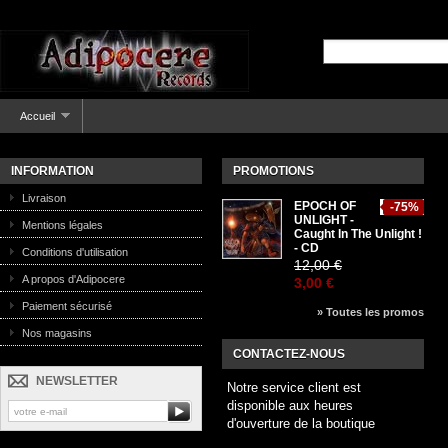
Accueil
INFORMATION
PROMOTIONS
Livraison
EPOCH OF
-75%
UNLIGHT -
Mentions légales
Caught In The Unlight !
- CD
Conditions d'utilisation
12,00 €
A propos d'Adipocere
3,00 €
Paiement sécurisé
» Toutes les promos
Nos magasins
CONTACTEZ-NOUS
NEWSLETTER
Notre service client est
disponible aux heures
d'ouverture de la boutique