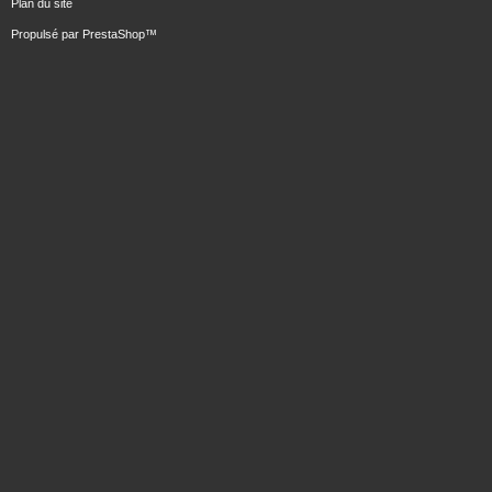
Plan du site
Propulsé par
PrestaShop
™