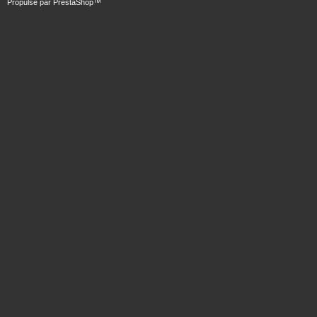
Propulsé par
PrestaShop
™