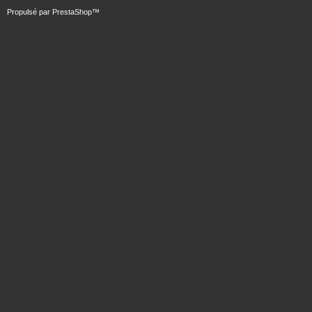
Propulsé par
PrestaShop
™