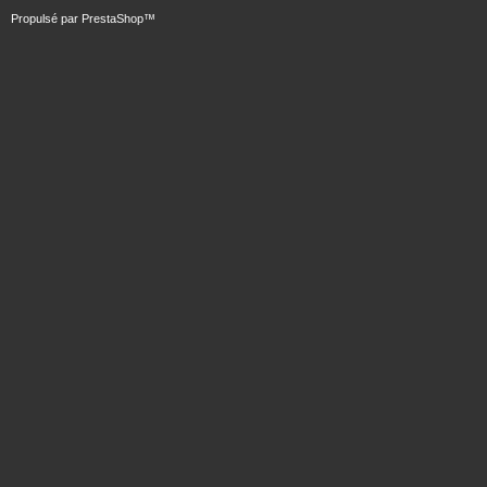
Propulsé par
PrestaShop
™