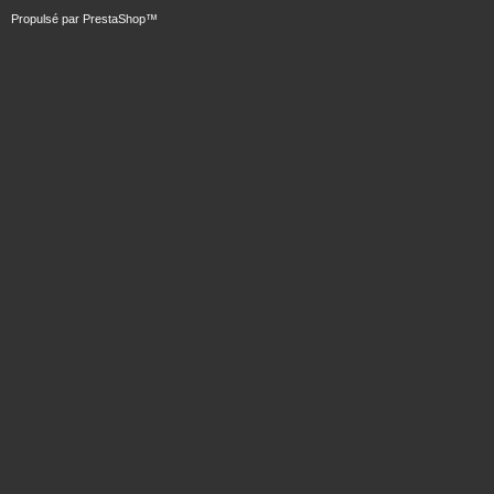
Propulsé par
PrestaShop
™