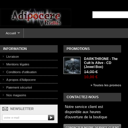
Accueil
INFORMATION
PROMOTIONS
Livraison
DARKTHRONE - The
Cult Is Alive - CD
Mentions légales
(Jewel Box)
14,00 €
Conditions d'utilisation
10,00 €
A propos d'Adipocere
» Toutes les promos
Paiement sécurisé
Nos magasins
CONTACTEZ-NOUS
Notre service client est
NEWSLETTER
disponible aux heures
d'ouverture de la boutique
CONTACTER NOTRE SERVICE CLIENT