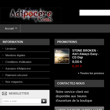
Accueil
INFORMATION
PROMOTIONS
Livraison
STONE BROKEN -
Ain't Always Easy -
Mentions légales
CD Digi
8,00 €
Conditions d'utilisation
6,00 €
A propos d'Adipocere
» Toutes les promos
Paiement sécurisé
Nos magasins
CONTACTEZ-NOUS
Notre service client est
NEWSLETTER
disponible aux heures
d'ouverture de la boutique
CONTACTER NOTRE SERVICE CLIENT