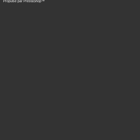
Propulsé par
PrestaShop
™