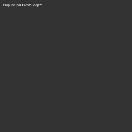
Propulsé par
PrestaShop
™