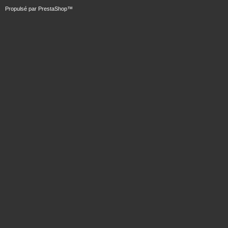
Propulsé par
PrestaShop
™