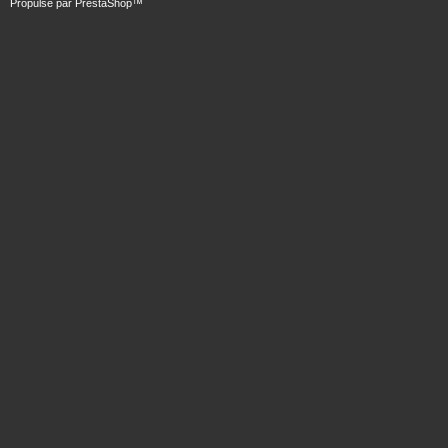
Propulsé par
PrestaShop
™