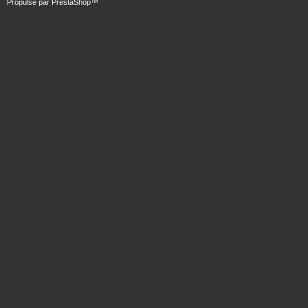
Propulsé par
PrestaShop
™