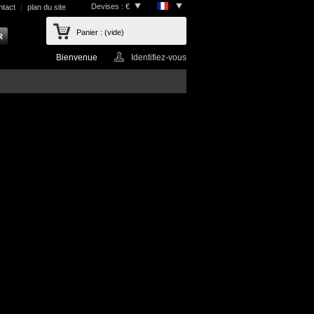
Devises : €
ntact
plan du site
Panier :
(vide)
Bienvenue
Identifiez-vous