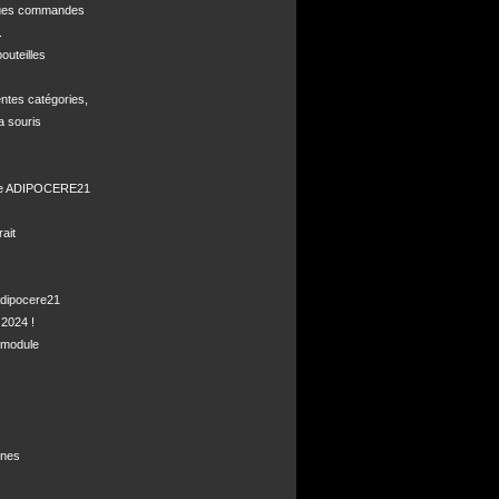
ques commandes



uteilles 

ntes catégories,

a souris

de ADIPOCERE21 

it

dipocere21 

2024 !

module

nes
