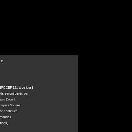
US
POCERE21 à ce jour !

nds seront gérés par 

is Dijon !

depuis Vonnas 

ne continuité 

mandes.

nnas, 


