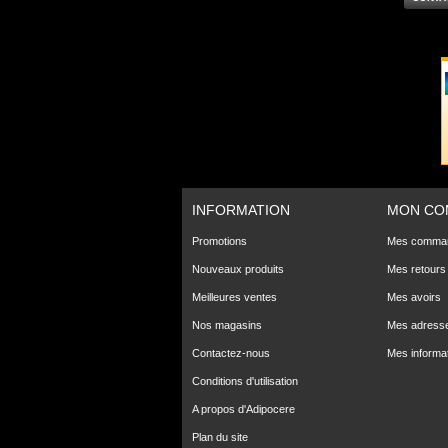
INFORMATION
MON CO
Promotions
Mes comma
Nouveaux produits
Mes retours
Meilleures ventes
Mes avoirs
Nos magasins
Mes adress
Contactez-nous
Mes informa
Conditions d'utilisation
A propos d'Adipocere
Plan du site