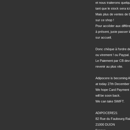
et nous traiterons quel
tant que le stock sera ici.
Mais plus de ventes de bo
sur ce shop !

Pour accéder aux différe
à présent, juste passer l
sur accueil.

Donc chèque à l'ordre 
ou virement ! ou Paypal.

Le Paiement par CB devra
revenir au plus vite.

Adipocere is becoming A
at today 27th December 
We hope Card Payment 
will be soon back.

We can take SWIFT.

ADIPOCERE21

82 Rue du Faubourg Rai
21000 DIJON
