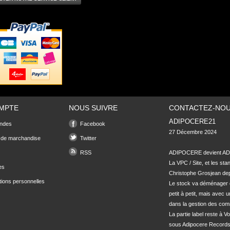
MPTE
NOUS SUIVRE
CONTACTEZ-NO
ADIPOCERE21
ndes
Facebook
27 Décembre 2024

 de marchandise
Twitter
RSS
ADIPOCERE devient ADI
La VPC / Site, et les sta
es
Christophe Grosjean depu
tions personnelles
Le stock va déménager 
petit à petit, mais avec u
dans la gestion des com
La partie label reste à Vo
sous Adipocere Records