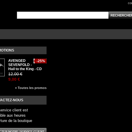
co
OTIONS
AVENGED
-25%
SEVENFOLD -
Hail to the King - CD
12,00 €
9,00 €
» Toutes les promos
ACTEZ-NOUS
service client est
ible aux heures
rture de la boutique
CTER NOTRE SERVICE CLIENT