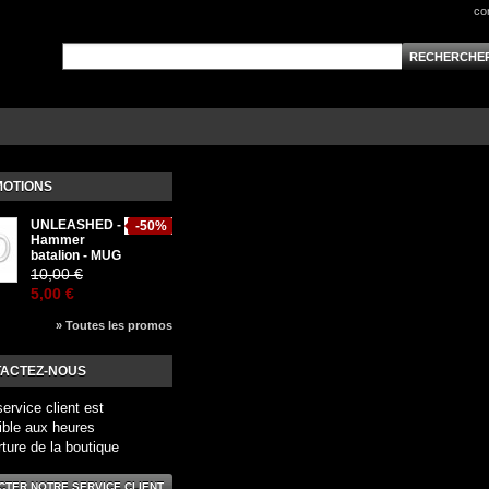
co
OTIONS
UNLEASHED -
-50%
Hammer
batalion - MUG
10,00 €
5,00 €
» Toutes les promos
ACTEZ-NOUS
service client est
ible aux heures
rture de la boutique
CTER NOTRE SERVICE CLIENT