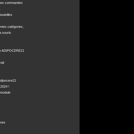
ques commandes



uteilles 

ntes catégories,

a souris

de ADIPOCERE21 

it

dipocere21 

2024 !

module

nes
