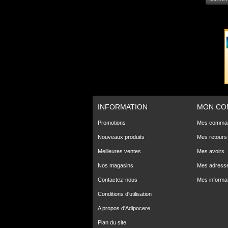
INFORMATION
MON CO
Promotions
Mes comma
Nouveaux produits
Mes retours
Meilleures ventes
Mes avoirs
Nos magasins
Mes adress
Contactez-nous
Mes informa
Conditions d'utilisation
A propos d'Adipocere
Plan du site