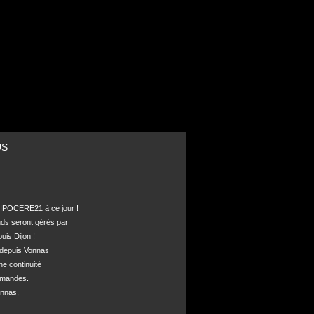
US
POCERE21 à ce jour !

nds seront gérés par 

is Dijon !

depuis Vonnas 

ne continuité 

mandes.

nnas, 


