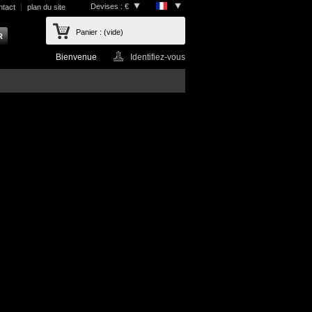
Devises : €
ntact
plan du site
Panier :
(vide)
Bienvenue
Identifiez-vous