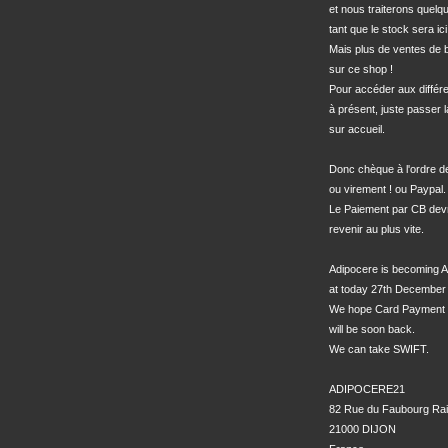
et nous traiterons quel
tant que le stock sera ici.
Mais plus de ventes de bo
sur ce shop !

Pour accéder aux différe
à présent, juste passer l
sur accueil.

Donc chèque à l'ordre 
ou virement ! ou Paypal.

Le Paiement par CB devra
revenir au plus vite.

Adipocere is becoming A
at today 27th December 
We hope Card Payment 
will be soon back.

We can take SWIFT.

ADIPOCERE21

82 Rue du Faubourg Rai
21000 DIJON
