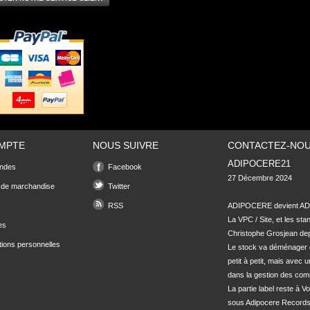
MPTE
NOUS SUIVRE
CONTACTEZ-NO
ADIPOCERE21
ndes
Facebook
27 Décembre 2024

 de marchandise
Twitter
RSS
ADIPOCERE devient ADI
La VPC / Site, et les sta
es
Christophe Grosjean depu
tions personnelles
Le stock va déménager 
petit à petit, mais avec u
dans la gestion des com
La partie label reste à Vo
sous Adipocere Records