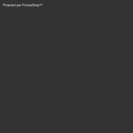
Propulsé par
PrestaShop
™