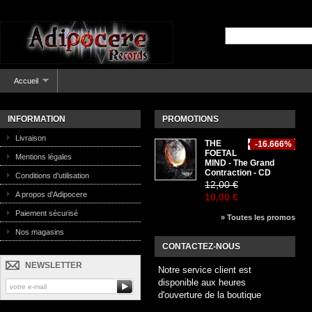
Accueil
INFORMATION
PROMOTIONS
Livraison
THE
-16.666%
FOETAL
Mentions légales
MIND - The Grand
Contraction - CD
Conditions d'utilisation
12,00 €
A propos d'Adipocere
10,00 €
Paiement sécurisé
» Toutes les promos
Nos magasins
CONTACTEZ-NOUS
NEWSLETTER
Notre service client est
disponible aux heures
d'ouverture de la boutique