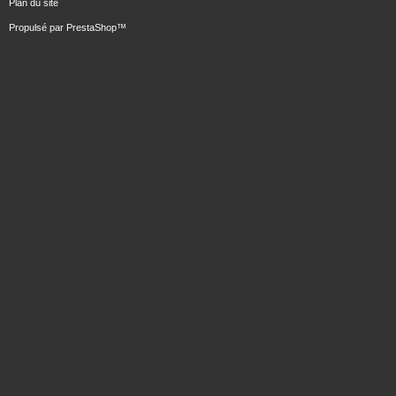
Plan du site
Propulsé par
PrestaShop
™