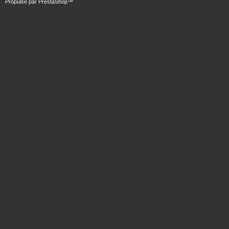
Propulsé par
PrestaShop
™