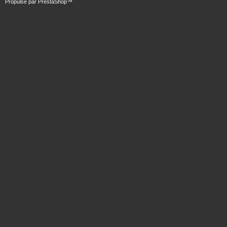
Propulsé par
PrestaShop
™