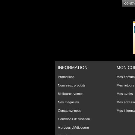
CONTA
INFORMATION
MON CO
Promotions
Mes comma
Nouveaux produits
Mes retours
Meilleures ventes
Mes avoirs
Nos magasins
Mes adress
Contactez-nous
Mes informa
Conditions d'utilisation
A propos d'Adipocere