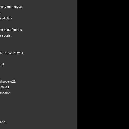


ques commandes



uteilles 

ntes catégories,

a souris

de ADIPOCERE21 

it

dipocere21 

2024 !

module

nes
