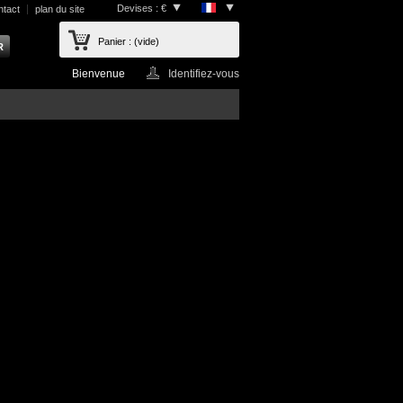
Devises : €
ntact
plan du site
Panier :
(vide)
Bienvenue
Identifiez-vous