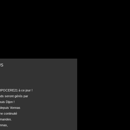
US
POCERE21 à ce jour !

nds seront gérés par 

is Dijon !

depuis Vonnas 

ne continuité 

mandes.

nnas, 
