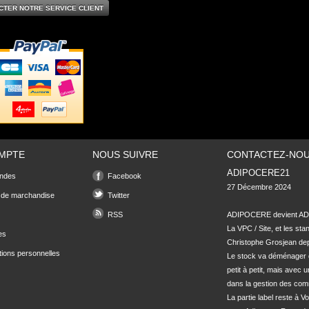
CTER NOTRE SERVICE CLIENT
MPTE
NOUS SUIVRE
CONTACTEZ-NO
ADIPOCERE21
ndes
Facebook
27 Décembre 2024

 de marchandise
Twitter
RSS
ADIPOCERE devient ADI
La VPC / Site, et les sta
es
Christophe Grosjean depu
tions personnelles
Le stock va déménager 
petit à petit, mais avec u
dans la gestion des com
La partie label reste à Vo