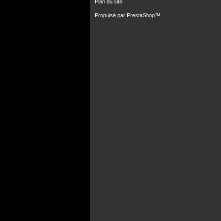
Plan du site
Propulsé par
PrestaShop
™