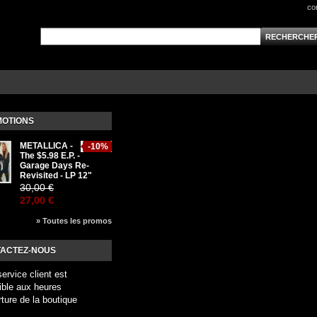
co
OTIONS
METALLICA -
-10%
The $5.98 E.P. -
Garage Days Re-
Revisited - LP 12"
30,00 €
27,00 €
» Toutes les promos
ACTEZ-NOUS
service client est
ible aux heures
rture de la boutique