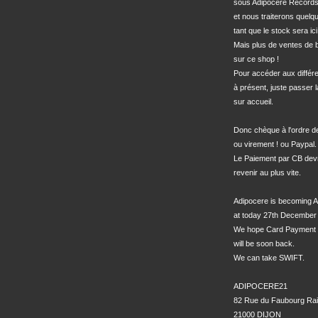
sous Adipocere Records
et nous traiterons quel
tant que le stock sera ici.
Mais plus de ventes de bo
sur ce shop !

Pour accéder aux différe
à présent, juste passer l
sur accueil.

Donc chèque à l'ordre 
ou virement ! ou Paypal.

Le Paiement par CB devra
revenir au plus vite.

Adipocere is becoming A
at today 27th December 
We hope Card Payment 
will be soon back.

We can take SWIFT.

ADIPOCERE21

82 Rue du Faubourg Rai
21000 DIJON
