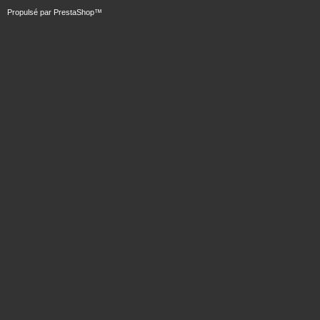
Propulsé par
PrestaShop
™