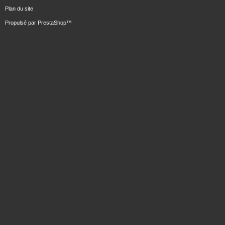
Plan du site
Propulsé par
PrestaShop
™