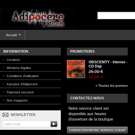
Accueil
INFORMATION
PROMOTIONS
Livraison
OBSCENITY - Intense -
CD Digi
Mentions légales
25,00 €
Conditions d'utilisation
20,00 €
A propos d'Adipocere
» Toutes les promos
Paiement sécurisé
CONTACTEZ-NOUS
Nos magasins
Notre service client est
disponible aux heures
NEWSLETTER
d'ouverture de la boutique
CONTACTER NOTRE SERVICE CLIENT