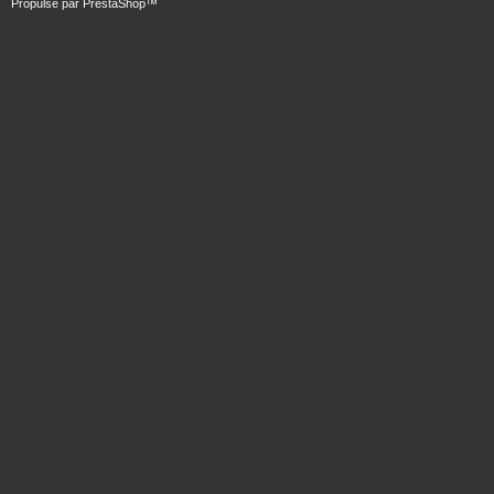
Propulsé par
PrestaShop
™