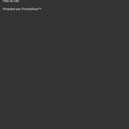
Plan du site
Propulsé par
PrestaShop
™