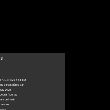
US
POCERE21 à ce jour !

nds seront gérés par 

is Dijon !

depuis Vonnas 

ne continuité 

mandes.

nnas, 
