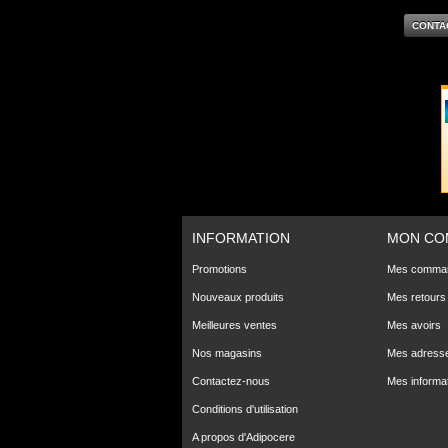
CONTA
INFORMATION
MON CO
Promotions
Mes comma
Nouveaux produits
Mes retours
Meilleures ventes
Mes avoirs
Nos magasins
Mes adress
Contactez-nous
Mes informa
Conditions d'utilisation
A propos d'Adipocere