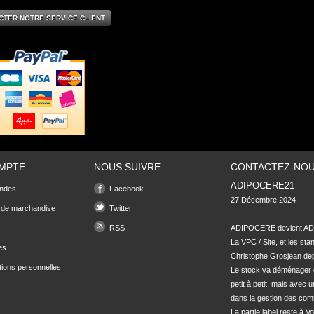
CTER NOTRE SERVICE CLIENT
MPTE
NOUS SUIVRE
CONTACTEZ-NO
ADIPOCERE21
ndes
Facebook
27 Décembre 2024

 de marchandise
Twitter
RSS
ADIPOCERE devient ADI
La VPC / Site, et les sta
es
Christophe Grosjean depu
tions personnelles
Le stock va déménager 
petit à petit, mais avec u
dans la gestion des com
La partie label reste à Vo