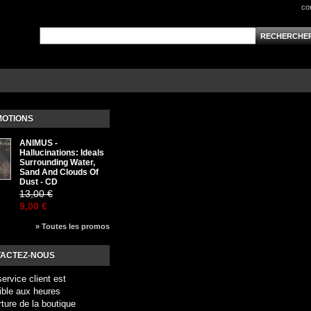
co
OTIONS
ANIMUS -
Hallucinations: Ideals
Surrounding Water,
Sand And Clouds Of
Dust - CD
13,00 €
9,00 €
» Toutes les promos
ACTEZ-NOUS
service client est
ible aux heures
rture de la boutique