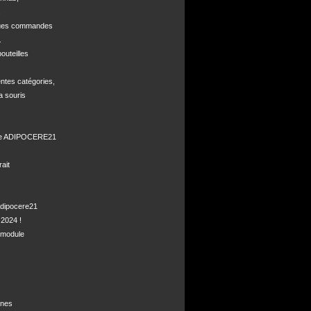


ques commandes



uteilles 

ntes catégories,

a souris

de ADIPOCERE21 

it

dipocere21 

2024 !

module

nes
