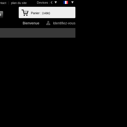
Devises : €
ntact
plan du site
Panier :
(vide)
Bienvenue
Identifiez-vous