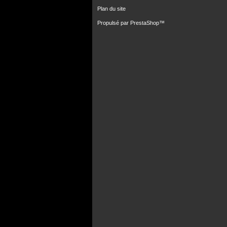
Plan du site
Propulsé par
PrestaShop
™