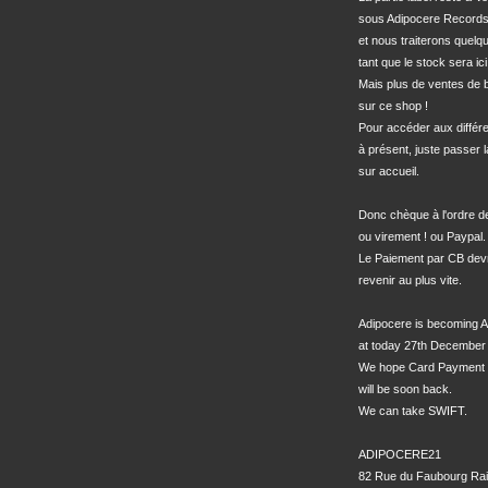
sous Adipocere Records
et nous traiterons quel
tant que le stock sera ici.
Mais plus de ventes de bo
sur ce shop !

Pour accéder aux différe
à présent, juste passer l
sur accueil.

Donc chèque à l'ordre 
ou virement ! ou Paypal.

Le Paiement par CB devra
revenir au plus vite.

Adipocere is becoming A
at today 27th December 
We hope Card Payment 
will be soon back.

We can take SWIFT.

ADIPOCERE21

82 Rue du Faubourg Rai