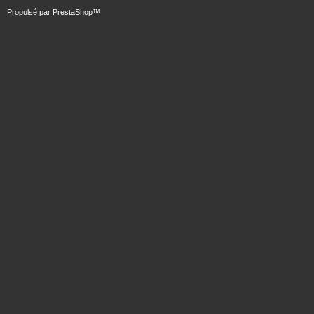
Propulsé par
PrestaShop
™