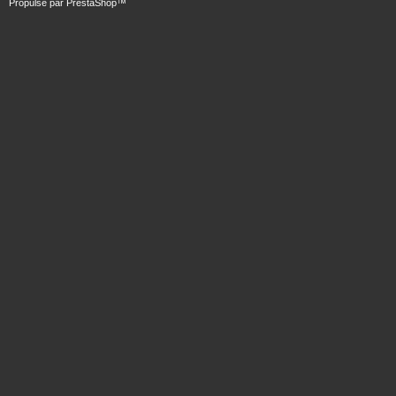
Propulsé par
PrestaShop
™