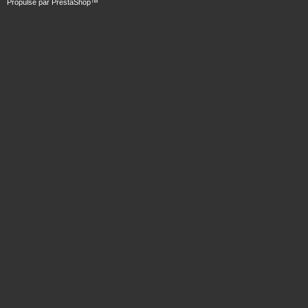
Propulsé par
PrestaShop
™