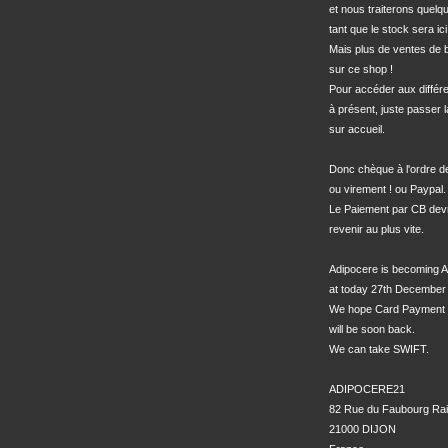
et nous traiterons quel
tant que le stock sera ici.
Mais plus de ventes de bo
sur ce shop !

Pour accéder aux différe
à présent, juste passer l
sur accueil.

Donc chèque à l'ordre 
ou virement ! ou Paypal.

Le Paiement par CB devra
revenir au plus vite.

Adipocere is becoming A
at today 27th December 
We hope Card Payment 
will be soon back.

We can take SWIFT.

ADIPOCERE21

82 Rue du Faubourg Rai
21000 DIJON
