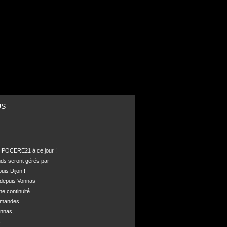
US
POCERE21 à ce jour !

nds seront gérés par 

is Dijon !

depuis Vonnas 

ne continuité 

mandes.

nnas, 


