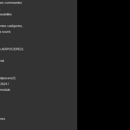
ques commandes



uteilles 

ntes catégories,

a souris

de ADIPOCERE21 

it

dipocere21 

2024 !

module

nes
