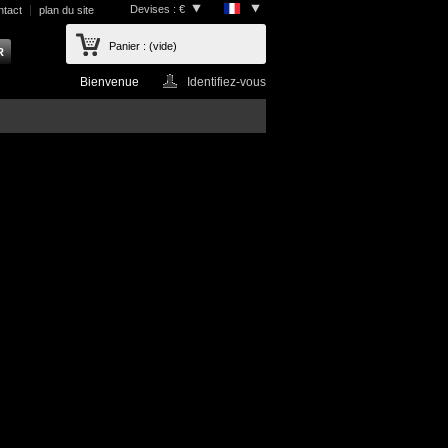
Devises : €
ntact
plan du site
Panier :
(vide)
Bienvenue
Identifiez-vous