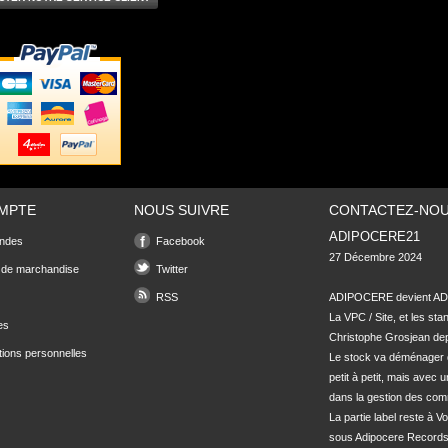
MPTE
NOUS SUIVRE
CONTACTEZ-NO
ADIPOCERE21
ndes
Facebook
27 Décembre 2024

 de marchandise
Twitter
RSS
ADIPOCERE devient ADI
La VPC / Site, et les sta
es
Christophe Grosjean depu
tions personnelles
Le stock va déménager 
petit à petit, mais avec u
dans la gestion des com
La partie label reste à Vo
sous Adipocere Records