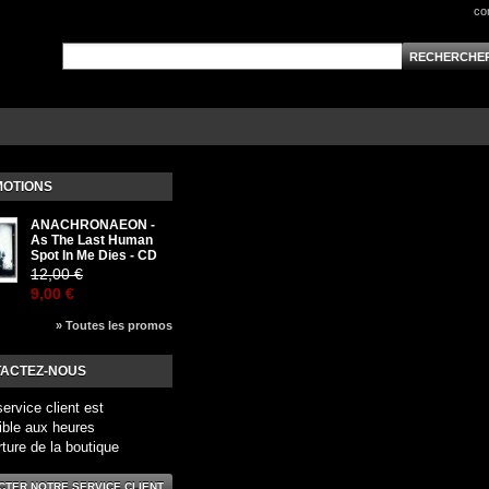
co
OTIONS
ANACHRONAEON -
As The Last Human
Spot In Me Dies - CD
12,00 €
9,00 €
» Toutes les promos
ACTEZ-NOUS
service client est
ible aux heures
rture de la boutique
CTER NOTRE SERVICE CLIENT