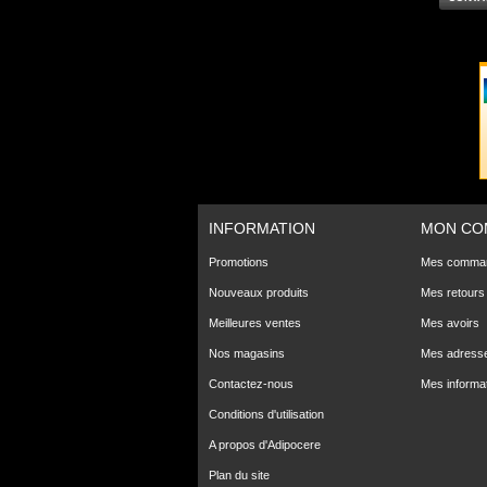
INFORMATION
MON CO
Promotions
Mes comma
Nouveaux produits
Mes retours
Meilleures ventes
Mes avoirs
Nos magasins
Mes adress
Contactez-nous
Mes informa
Conditions d'utilisation
A propos d'Adipocere
Plan du site