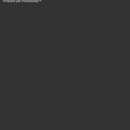
Propulsé par
PrestaShop
™