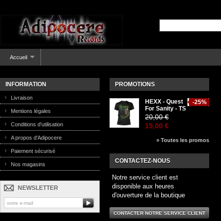
Accueil
INFORMATION
PROMOTIONS
Livraison
HEXX - Quest
-25%
For Sanity - TS
Mentions légales
20,00 €
Conditions d'utilisation
15,00 €
A propos d'Adipocere
» Toutes les promos
Paiement sécurisé
CONTACTEZ-NOUS
Nos magasins
Notre service client est
disponible aux heures
NEWSLETTER
d'ouverture de la boutique
CONTACTER NOTRE SERVICE CLIENT