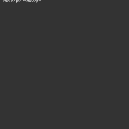
Propulsé par
PrestaShop
™