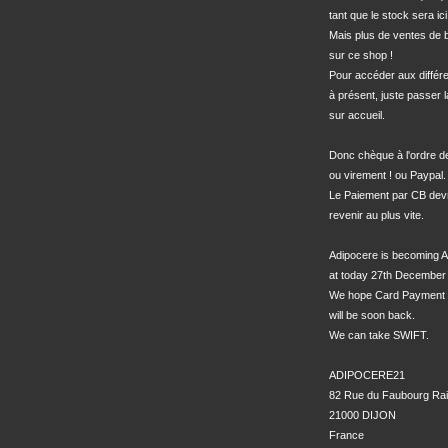
tant que le stock sera ici.
Mais plus de ventes de bo
sur ce shop !

Pour accéder aux différe
à présent, juste passer l
sur accueil.

Donc chèque à l'ordre 
ou virement ! ou Paypal.

Le Paiement par CB devra
revenir au plus vite.

Adipocere is becoming A
at today 27th December 
We hope Card Payment 
will be soon back.

We can take SWIFT.

ADIPOCERE21

82 Rue du Faubourg Rai
21000 DIJON

France
