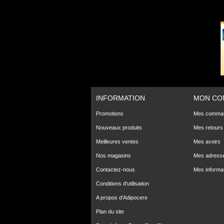
INFORMATION
MON CO
Promotions
Mes comma
Nouveaux produits
Mes retours
Meilleures ventes
Mes avoirs
Nos magasins
Mes adress
Contactez-nous
Mes informa
Conditions d'utilisation
A propos d'Adipocere
Plan du site