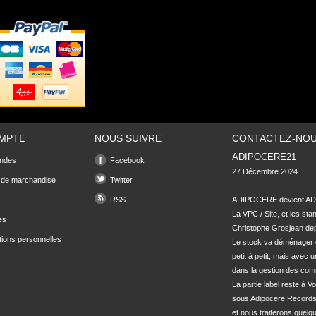
MPTE
NOUS SUIVRE
CONTACTEZ-NO
ADIPOCERE21
ndes
Facebook
27 Décembre 2024

 de marchandise
Twitter
RSS
ADIPOCERE devient ADI
La VPC / Site, et les sta
es
Christophe Grosjean depu
tions personnelles
Le stock va déménager 
petit à petit, mais avec u
dans la gestion des com
La partie label reste à Vo
sous Adipocere Records
et nous traiterons quel