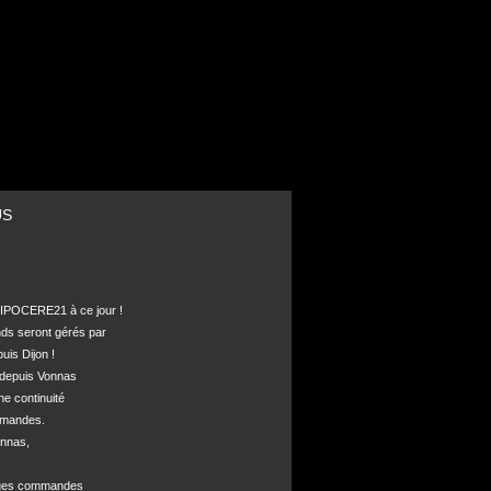
US
POCERE21 à ce jour !

nds seront gérés par 

is Dijon !

depuis Vonnas 

ne continuité 

mandes.

nnas, 



ques commandes
