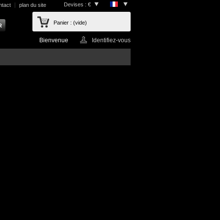
Devises : €
ntact
plan du site
Panier :
(vide)
Bienvenue
Identifiez-vous